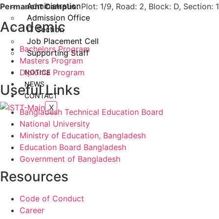
Administration
Permanent Campus:
Plot: 1/9, Road: 2, Block: D, Section
Admission Office
Academic
IT Section
Job Placement Cell
Bachelors Program
Supporting Staff
Masters Program
Diploma Program
NOTICE
NEWS
Useful Links
CONTACT
X
Bangladesh Technical Education Board
National University
Ministry of Education, Bangladesh
Education Board Bangladesh
Government of Bangladesh
Resources
Code of Conduct
Career