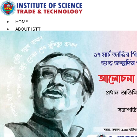
HOME
ABOUT ISTT
Introduction
Message From Executive Director
Message From Founder
Message from Principal
Campus Location
Approval & Affiliation
Mission & Vision
Alumni
ACADEMIC
Department
Bachelors Program
Masters Program
Diploma Program