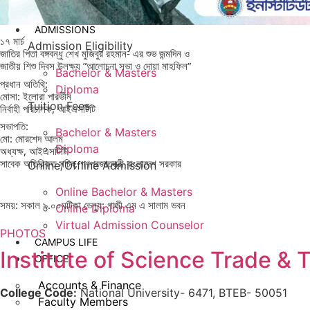
ADMISSIONS
১৭ মার্চ
Admission Eligibility
জাতির পিতা বঙ্গবন্ধু শেখ মুজিবুর রহমান- এর শুভ জন্মদিন ও
জাতীয় শিশু দিবস উলক্ষ্য ”আলোচনা সভা ও দোয়া মাহফিল”
Bachelor & Masters
প্রধান অতিথি:
Diploma
মোসা: ইলোরা পারভীন
Tuition Fees
নির্বাহী পরিচালক, আইএসটিটি
সভাপতি:
Bachelor & Masters
মো: মোরশেদ আলম
Diploma
অধ্যক্ষ, আইএসটিটি
সাবেক অতিরিক্ত সচিব, গণপ্রজাতন্ত্রী বাংলাদেশ সরকার
Online/Offline Admission
Online Bachelor & Masters
সময়: সকাল ৯.০০ঘটিকা
ভেন্যু: গাজী এম এ সালাম ভবন
Online Diploma
Virtual Admission Counselor
PHOTOS
CAMPUS LIFE
Institute of Science Trade & 
OFFICE
Accounts & Finance
College Code:
National University- 6471, BTEB- 50051
Faculty Members