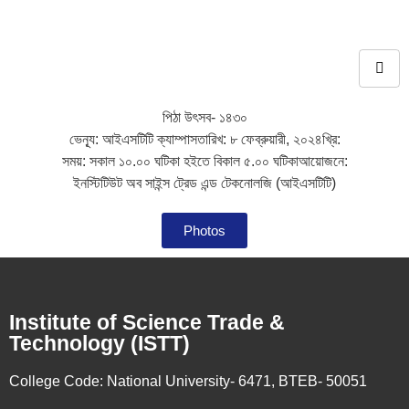
পিঠা উৎসব- ১৪৩০
ভেন্যূ: আইএসটিটি ক্যাম্পাসতারিখ: ৮ ফেব্রুয়ারী, ২০২৪খ্রি:
সময়: সকাল ১০.০০ ঘটিকা হইতে বিকাল ৫.০০ ঘটিকাআয়োজনে:
ইনস্টিটিউট অব সাইন্স ট্রেড এন্ড টেকনোলজি (আইএসটিটি)
Photos
Institute of Science Trade &
Technology (ISTT)
College Code:
National University- 6471, BTEB- 50051